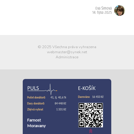
Eva Šímová
14. října 2025
© 2025 Všechna práva vyhrazena
webmaster@synek.net
Administrace