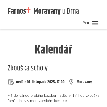
Farnos
Moravany
u Brna
Menu
Nedělní
Zpravodaj
Kalendář
ohlášky
40/2026
akcí
Kalendář
Zkouška scholy
neděle 16. listopadu 2025, 17.00
Moravany
Až do vá­noc pro­bí­há kaž­dou ne­dě­li v 17 hod zkouš­ka
far­ní scho­ly v mo­ra­van­ském kos­te­le.