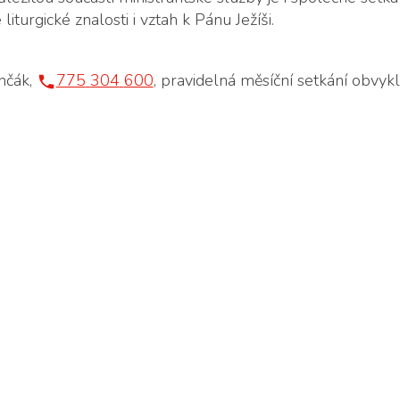
li­tur­gic­ké zna­los­ti i vztah k Pánu Je­ží­ši.
in­čák,
775
304
600
, pra­vi­del­ná mě­síč­ní se­tká­ní ob­vy