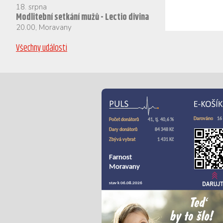
18. srpna
Modlitební setkání mužů - Lectio divina
20.00
,
Moravany
Všechny události