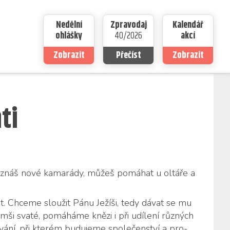
Nedělní
Zpravodaj
Kalendář
ohlášky
40/2026
akcí
Zobrazit
Přečíst
Zobrazit
ti
Po­znáš nové ka­ma­rá­dy, mů­žeš po­má­hat u ol­tá­ře a
u­žit. Chce­me slou­žit Pánu Je­ží­ši, tedy dá­vat se mu
ši sva­té, po­má­há­me kně­zi i při udí­le­ní růz­ných
tká­vá­ní, při kte­rém bu­du­je­me spo­le­čen­ství a pro­