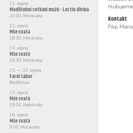
11. srpna
hlu­bu­je­me 
Modlitební setkání mužů - Lectio divina
20.00
,
Moravany
Kontakt
12. srpna
Fi­lip Mar­c
Mše svatá
18.30
,
Moravany
14. srpna
Mše svatá
18.30
,
Moravany
15.
—
22. srpna
Farní tábor
Bedřichov
15. srpna
Mše svatá
19.00
,
Nebovidy
16. srpna
Mše svatá
9.00
,
Moravany