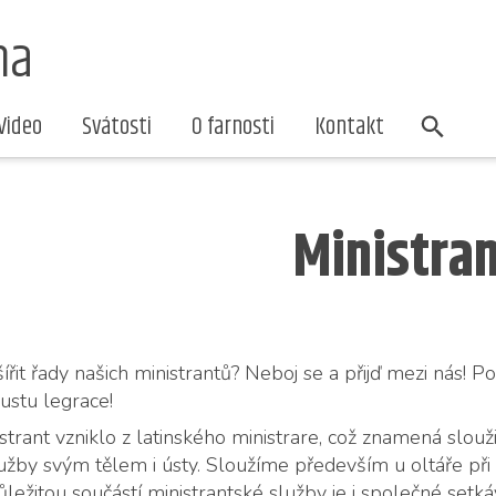
na
Video
Svátosti
O farnosti
Kontakt
Ministran
í­řit řady na­šich mi­nis­t­ran­tů? Ne­boj se a přijď mezi nás! 
ous­tu legra­ce!
s­t­rant vznik­lo z la­tin­ské­ho mi­nis­tra­re, což zna­me­ná slo
ž­by svým tě­lem i ústy. Slou­ží­me pře­de­vším u ol­tá­ře při m
Dů­le­ži­tou sou­čás­tí mi­nis­t­rant­ské služ­by je i spo­leč­né se­