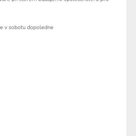
kle v so­bo­tu do­po­led­ne