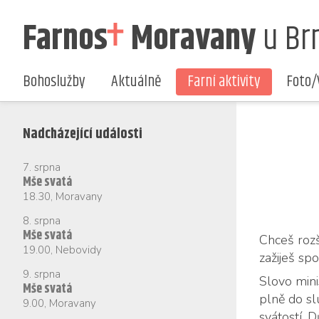
Farnos
Moravany
u Br
Bohoslužby
Aktuálně
Farní aktivity
Foto/
Nadcházející události
7. srpna
Mše svatá
18.30
,
Moravany
8. srpna
Mše svatá
Chceš roz­š
19.00
,
Nebovidy
za­ži­ješ sp
9. srpna
Slo­vo mi­ni
Mše svatá
plně do slu
9.00
,
Moravany
svá­tos­tí. 