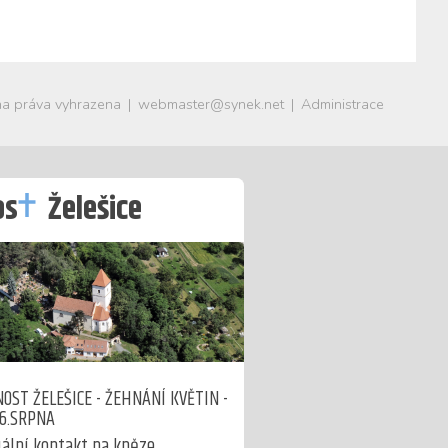
a práva vyhrazena
|
webmaster@synek.net
|
Administrace