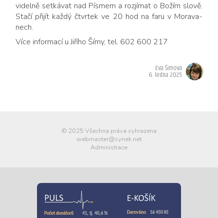
vi­del­ně se­tká­vat nad Pís­mem a roz­jí­mat o Bo­žím slo­vě.
Sta­čí při­jít kaž­dý čtvr­tek ve 20 hod na faru v Mo­ra­va­
nech.
Více in­for­ma­cí u Ji­ří­ho Šímy, tel. 602 600 217
Eva Šímová
6. ledna 2025
© 2025 Všechna práva vyhrazena
webmaster@synek.net
Administrace