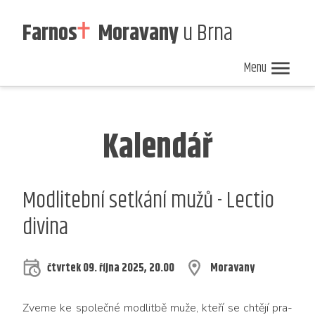
Farnos
Moravany
u Brna
Menu
Nedělní
Zpravodaj
Kalendář
ohlášky
40/2026
akcí
Kalendář
Modlitební setkání mužů - Lectio
divina
čtvrtek 09. října 2025, 20.00
Moravany
Zve­me ke spo­leč­né mod­lit­bě muže, kte­ří se chtě­jí pra­