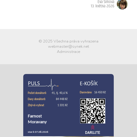
Eva Šímová
13. května 2026
© 2025 Všechna práva vyhrazena
webmaster@synek.net
Administrace