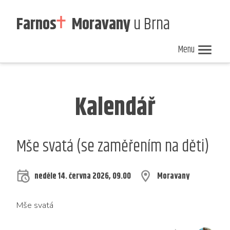
Farnos
Moravany
u Brna
Menu
Nedělní
Zpravodaj
Kalendář
ohlášky
40/2026
akcí
Kalendář
Mše svatá (se zaměřením na děti)
neděle 14. června 2026, 09.00
Moravany
Mše sva­tá