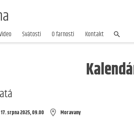
na
Video
Svátosti
O farnosti
Kontakt
Kalendá
atá
 17. srpna 2025, 09.00
Moravany