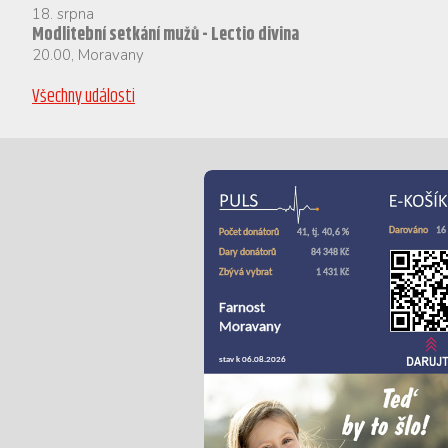
18. srpna
Modlitební setkání mužů - Lectio divina
20.00
,
Moravany
Všechny události