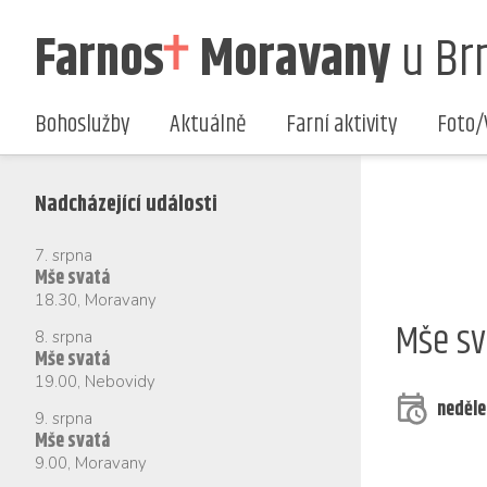
Farnos
Moravany
u Br
Bohoslužby
Aktuálně
Farní aktivity
Foto/
Nadcházející události
7. srpna
Mše svatá
18.30
,
Moravany
Mše sv
8. srpna
Mše svatá
19.00
,
Nebovidy
neděle
9. srpna
Mše svatá
9.00
,
Moravany