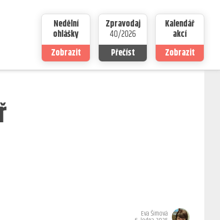
Nedělní
Zpravodaj
Kalendář
ohlášky
40/2026
akcí
Zobrazit
Přečíst
Zobrazit
ř
Eva Šímová