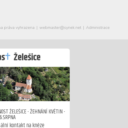
a práva vyhrazena
|
webmaster@synek.net
|
Administrace